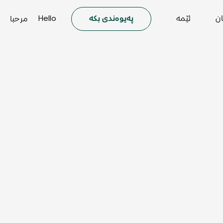
ان
ئێمە
پەیوەندی بکە
Hello
مرحبا