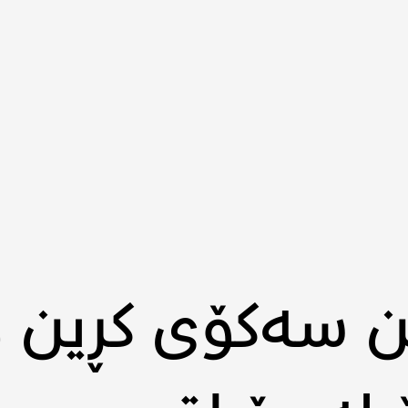
ین سەکۆی کڕین 