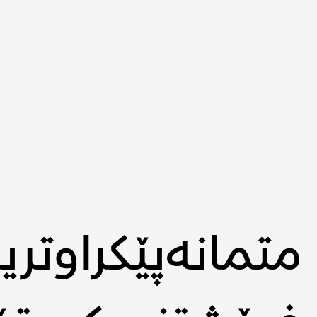
متمانەپێکراوتر