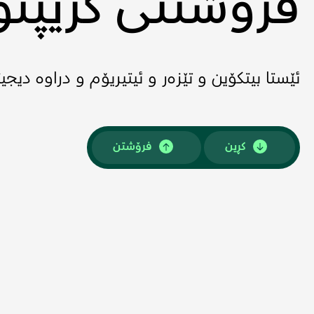
فرۆشتنی کریپتۆ 
ئێستا بیتکۆین و تێزەر و ئیتیریۆم و دراوە دیجی
کڕین
فرۆشتن