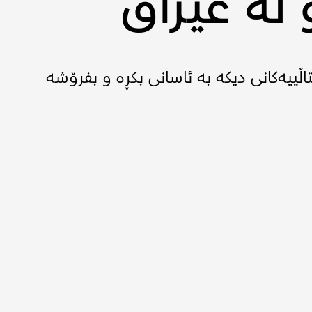
لە عێراق
تاڵییەکانی دیکە بە ئاسانی بکڕە و بفرۆشە